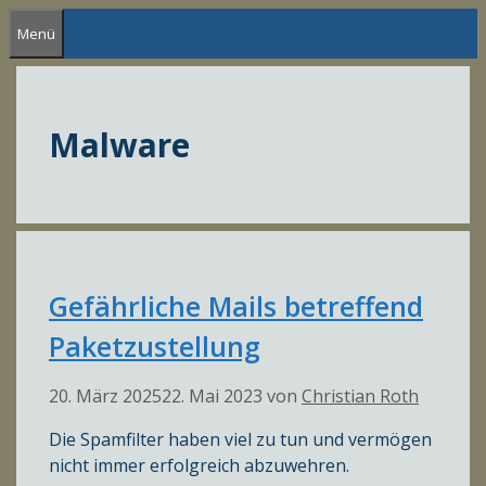
Zum
Menü
Inhalt
springen
Malware
Gefährliche Mails betreffend
Paketzustellung
20. März 2025
22. Mai 2023
von
Christian Roth
Die Spamfilter haben viel zu tun und vermögen
nicht immer erfolgreich abzuwehren.